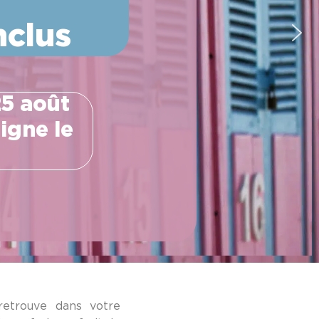
nclus
25 août
igne le
 retrouve dans votre