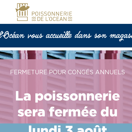
l'Océan vous accueille dans son magas
FERMETURE POUR CONGÉS ANNUELS
La poissonnerie
sera fermée du
lundi 3 août