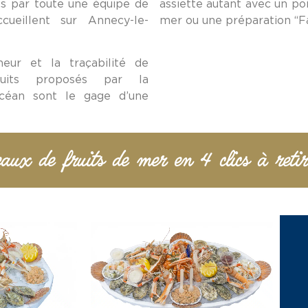
s par toute une équipe de
assiette autant avec un pois
cueillent sur Annecy-le-
mer ou une préparation “Fa
cheur et la traçabilité de
uits proposés par la
Océan sont le gage d’une
ux de fruits de mer en 4 clics à reti
PRODUIT
VOIR LE PRODUIT