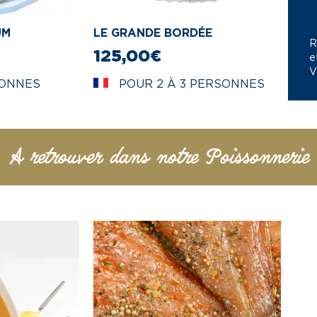
UM
LE GRANDE BORDÉE
R
125,00
€
e
V
ONNES
POUR 2 À 3 PERSONNES
A retrouver dans notre Poissonnerie