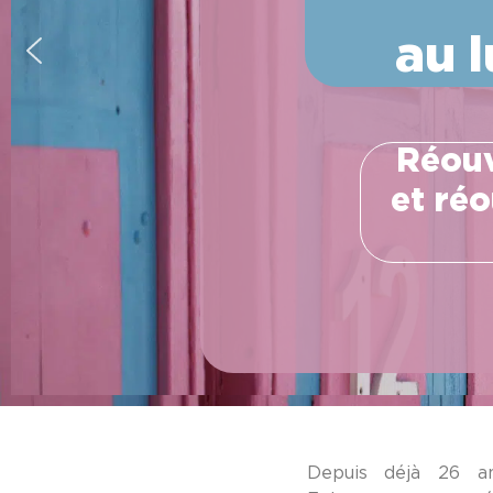
au 
Réouv
et ré
Depuis déjà 26 an