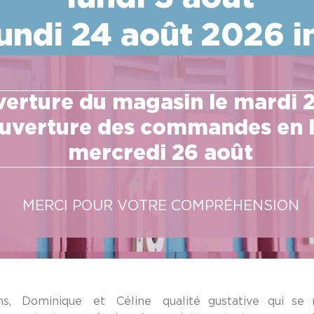
lundi 24 août 2026 i
erture du magasin le mardi 
ouverture des commandes en l
mercredi 26 août
M
E
R
C
I
P
O
U
R
V
O
T
R
E
C
O
M
P
R
É
H
E
N
S
I
O
N
s, Dominique et Céline
qualité gustative qui se