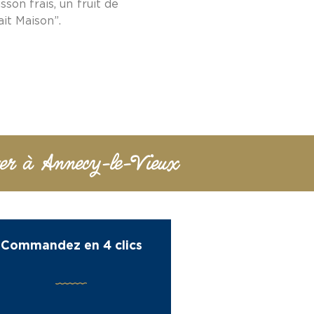
son frais, un fruit de
it Maison”.
rer à Annecy-le-Vieux
Commandez en 4 clics