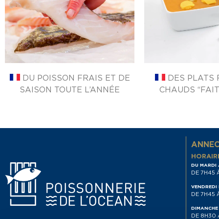
DU POISSON FRAIS ET DE
DES PLATS 
SAISON TOUTE L’ANNÉE
CHAUDS “FAIT
ANNEC
HORAIR
DU MARDI 
DE 7H45 
VENDREDI 
DE 7H45 
DIMANCHE
DE 8H30 