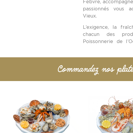
Febvre, accompagné
passionnés vous ac
Vieux.
L’exigence, la fraî
chacun des prod
Poissonnerie de l’
Commandez nos platea
VOIR LE PRODUIT
VOIR LE 