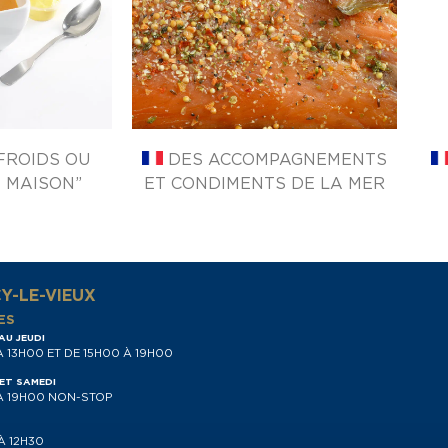
FROIDS OU
DES ACCOMPAGNEMENTS
 MAISON”
ET CONDIMENTS DE LA MER
Y-LE-VIEUX
ES
AU JEUDI
À 13H00 ET DE 15H00 À 19H00
ET SAMEDI
À 19H00 NON-STOP
À 12H30