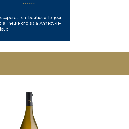
écupérez en boutique le jour
t à l'heure choisis à Annecy-le-
ieux